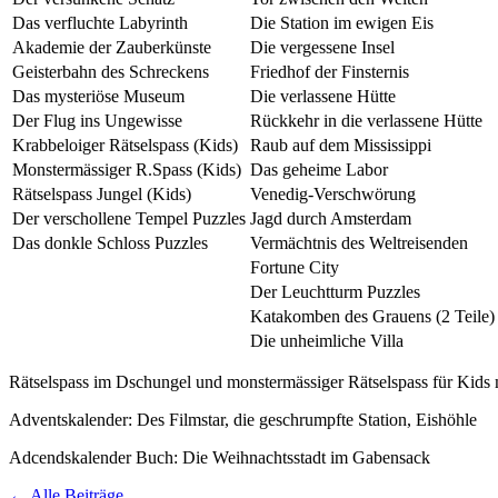
Das verfluchte Labyrinth
Die Station im ewigen Eis
Akademie der Zauberkünste
Die vergessene Insel
Geisterbahn des Schreckens
Friedhof der Finsternis
Das mysteriöse Museum
Die verlassene Hütte
Der Flug ins Ungewisse
Rückkehr in die verlassene Hütte
Krabbeloiger Rätselspass (Kids)
Raub auf dem Mississippi
Monstermässiger R.Spass (Kids)
Das geheime Labor
Rätselspass Jungel (Kids)
Venedig-Verschwörung
Der verschollene Tempel Puzzles
Jagd durch Amsterdam
Das donkle Schloss Puzzles
Vermächtnis des Weltreisenden
Fortune City
Der Leuchtturm Puzzles
Katakomben des Grauens (2 Teile)
Die unheimliche Villa
Rätselspass im Dschungel und monstermässiger Rätselspass für Kids 
Adventskalender: Des Filmstar, die geschrumpfte Station, Eishöhle
Adcendskalender Buch: Die Weihnachtsstadt im Gabensack
← Alle Beiträge