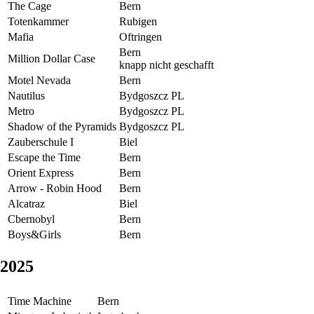
The Cage
Bern
Totenkammer
Rubigen
Mafia
Oftringen
Bern
Million Dollar Case
knapp nicht geschafft
Motel Nevada
Bern
Nautilus
Bydgoszcz PL
Metro
Bydgoszcz PL
Shadow of the Pyramids
Bydgoszcz PL
Zauberschule I
Biel
Escape the Time
Bern
Orient Express
Bern
Arrow - Robin Hood
Bern
Alcatraz
Biel
Cbernobyl
Bern
Boys&Girls
Bern
2025
Time Machine
Bern