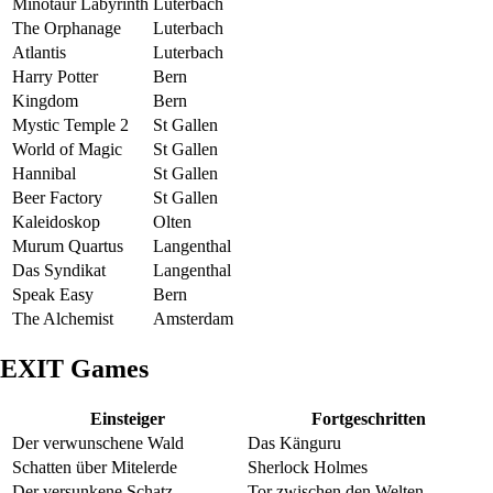
Minotaur Labyrinth
Luterbach
The Orphanage
Luterbach
Atlantis
Luterbach
Harry Potter
Bern
Kingdom
Bern
Mystic Temple 2
St Gallen
World of Magic
St Gallen
Hannibal
St Gallen
Beer Factory
St Gallen
Kaleidoskop
Olten
Murum Quartus
Langenthal
Das Syndikat
Langenthal
Speak Easy
Bern
The Alchemist
Amsterdam
EXIT Games
Einsteiger
Fortgeschritten
Der verwunschene Wald
Das Känguru
Schatten über Mitelerde
Sherlock Holmes
Der versunkene Schatz
Tor zwischen den Welten