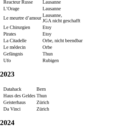
Reacteur Russe
Lausanne
L’Orage
Lausanne
Lausanne,
Le meurtre d’amour
JGA nicht geschafft
Le Chirurgien
Etoy
Pirates
Etoy
La Citadelle
Orbe, nicht beendbar
Le médecin
Orbe
Gefängnis
Thun
Ufo
Rubigen
2023
Datahack
Bern
Haus des Geldes
Thun
Geisterhaus
Zürich
Da Vinci
Zürich
2024