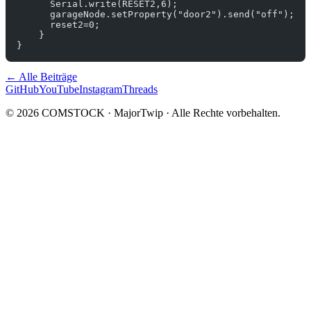
      Serial.write(RESET2,6);
      garageNode.setProperty("door2").send("off");
      reset2=0;
    }
}
← Alle Beiträge
GitHub
YouTube
Instagram
Threads
© 2026 COMSTOCK · MajorTwip · Alle Rechte vorbehalten.