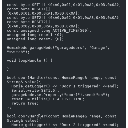
const byte SET1[] {0xA0,0x01,0x01,0xA2,0x0D,0x0A};
const byte RESET1[] 
{0xA0,0x01,0x00,0xA1,0x0D,0x0A};
const byte SET2[] {0xA0,0x02,0x01,0xA3,0x0D,0x0A};
const byte RESET2[] 
{0xA0,0x02,0x00,0xA2,0x0D,0x0A};
const unsigned long ACTIVE_TIME{500};
unsigned long reset1 {0};
unsigned long reset2 {0};
HomieNode garageNode("garagedoors", "Garage", 
"switch");
void loopHandler() {
}
bool door1Handler(const HomieRange& range, const 
String& value){
  Homie.getLogger() << "Door 1 triggered" <<endl;
  Serial.write(SET1,6);
  garageNode.setProperty("door1").send("on"); 
  reset1 = millis() + ACTIVE_TIME;
  return true;
};
bool door2Handler(const HomieRange& range, const 
String& value){
  Homie.getLogger() << "Door 2 triggered" <<endl;