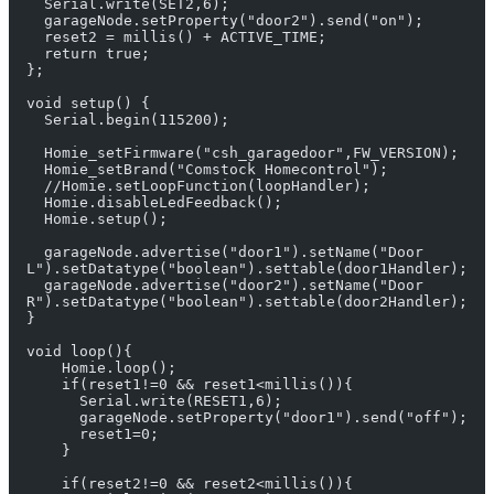
  Serial.write(SET2,6);
  garageNode.setProperty("door2").send("on"); 
  reset2 = millis() + ACTIVE_TIME;
  return true;
};
void setup() {
  Serial.begin(115200); 
  Homie_setFirmware("csh_garagedoor",FW_VERSION);
  Homie_setBrand("Comstock Homecontrol");
  //Homie.setLoopFunction(loopHandler);
  Homie.disableLedFeedback();
  Homie.setup();
  garageNode.advertise("door1").setName("Door 
L").setDatatype("boolean").settable(door1Handler);
  garageNode.advertise("door2").setName("Door 
R").setDatatype("boolean").settable(door2Handler);
}
void loop(){
    Homie.loop();
    if(reset1!=0 && reset1<millis()){
      Serial.write(RESET1,6);
      garageNode.setProperty("door1").send("off");
      reset1=0;
    }
    if(reset2!=0 && reset2<millis()){