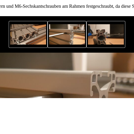
ttern und M6-Sechskantschrauben am Rahmen festgeschraubt, da diese 
 Durchmesser von 6mm gebohrt.