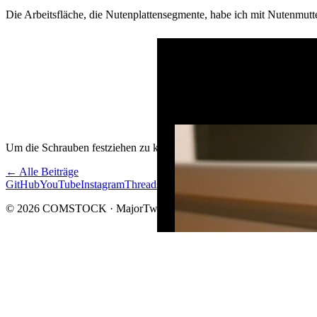
Die Arbeitsfläche, die Nutenplattensegmente, habe ich mit Nutenmu
Um die Schrauben festziehen zu können, habe ich Löcher mit einem
← Alle Beiträge
GitHub
YouTube
Instagram
Threads
© 2026 COMSTOCK · MajorTwip · Alle Rechte vorbehalten.