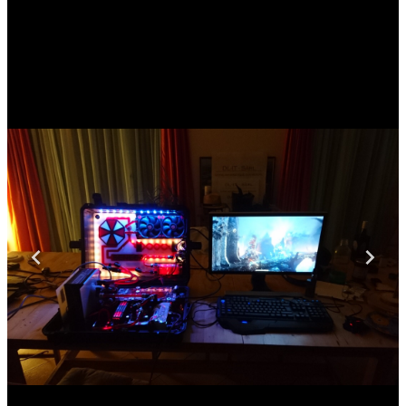
← Alle Beiträge
GitHub
YouTube
Instagram
Threads
© 2026 COMSTOCK · MajorTwip · Alle Rechte vorbehalten.